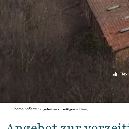
Flex
home
/
offerte
/
angebot zur vorzeitigen zahlung
Angebot zur vorzei